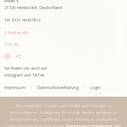
Willah 4
21726 Heinbockel, Deutschland
Tel. 0151-40457812
E-Mail an uns
SOCIAL
Sie finden uns auch auf
Instagram und TikTok
Impressum
Datenschutzerklärung
Login
Wir verwenden Cookies, um Inhalte und Anzeigen zu
personalisieren, Funktionen für soziale Medien anbieten zu
können und die Zugriffe auf unsere Website zu analysieren.
Lesen Sie bitte auch hier unsere
Datenschutzerklärung
.
Mit