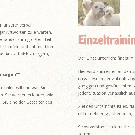
n unserer verbal
ar Antworten zu erwarten,
Einzeltraini
einander zum größten Teil
ihr Umfeld und anhand ihrer
e. Anstatt sich zu ärgern,
Der Einzelunterricht findet m
Hier wird zum einen an den sp
n sagen?”
dass diese in der Zukunft a
gängigen und gewünschten Ko
tteilen will und was Sie
jeder Situation verlässlich aus
n. Sie werden erfahren, wie
 SIE sind der Gestalter des
Ziel des Unterrichts ist es, d
nicht mehr zeigt, aber auch, 
Selbstverständlich lernt Ihr 
zerren.